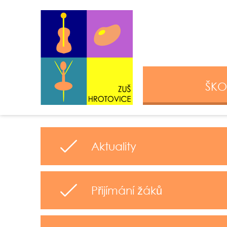
ŠKO
Aktuality
Přijímání žáků