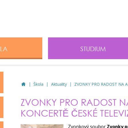
LA
STUDIUM
|
|
|
ZUŠ Hrotovice
Škola
Aktuality
ZVONKY PRO RADOST NA A
ZVONKY PRO RADOST N
KONCERTĚ ČESKÉ TELEVI
Zvonkový soubor
Zvonky p