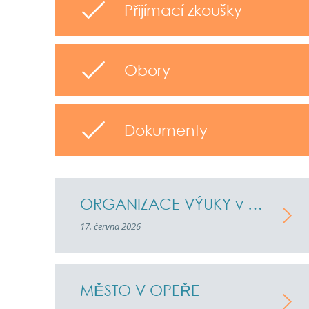
Přijímací zkoušky
Obory
Dokumenty
ORGANIZACE VÝUKY v týdnu od 22.6.2026 do 26.6.2026
17. června 2026
MĚSTO V OPEŘE