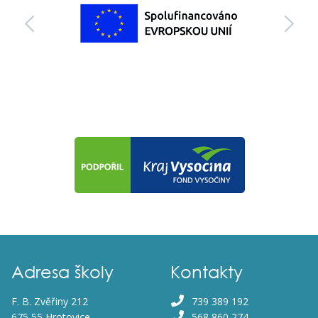
předchozí
da
Adresa školy
Kontakty
F. B. Zvěřiny 212
739 389 192
675 55 Hrotovice
568 860 274