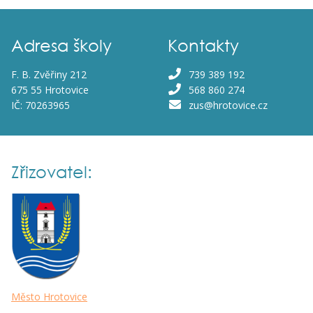
Adresa školy
Kontakty
F. B. Zvěřiny 212
739 389 192
675 55 Hrotovice
568 860 274
IČ: 70263965
zus@hrotovice.cz
Zřizovatel:
Město Hrotovice