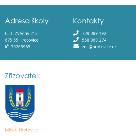
Adresa školy
Kontakty
F. B. Zvěřiny 212
739 389 192
675 55 Hrotovice
568 860 274
IČ: 70263965
zus@hrotovice.cz
Zřizovatel:
Město Hrotovice