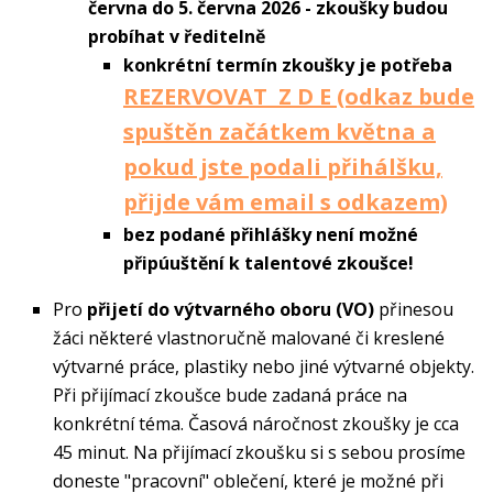
června do 5. června 2026 - zkoušky budou
probíhat v ředitelně
​konkrétní termín zkoušky je potřeba
REZERVOVAT Z D E (odkaz bude
spuštěn začátkem května a
pokud jste podali přihálšku,
přijde vám email s odkazem)
bez podané přihlášky není možné
připúuštění k talentové zkoušce!
Pro
přijetí do výtvarného oboru (VO)
přinesou
žáci některé vlastnoručně malované či kreslené
výtvarné práce, plastiky nebo jiné výtvarné objekty.
Při přijímací zkoušce bude zadaná práce na
konkrétní téma. Časová náročnost zkoušky je cca
45 minut. Na přijímací zkoušku si s sebou prosíme
doneste "pracovní" oblečení, které je možné při