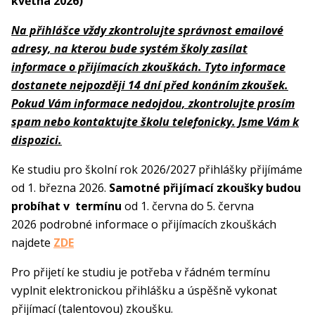
května 2026)
Na přihlášce vždy zkontrolujte správnost emailové
adresy, na kterou bude systém školy zasílat
informace o přijímacích zkouškách. Tyto informace
dostanete nejpozději 14 dní před konáním zkoušek.
Pokud Vám informace nedojdou, zkontrolujte prosím
spam nebo kontaktujte školu telefonicky. Jsme Vám k
dispozici.
Ke studiu pro školní rok 2026/2027 přihlášky přijímáme
od 1. března 2026.
Samotné přijímací zkoušky budou
probíhat v termínu
od 1. června do 5. června
2026
podrobné informace o přijímacích zkouškách
najdete
ZDE
Pro přijetí ke studiu je potřeba v řádném termínu
vyplnit elektronickou přihlášku a úspěšně vykonat
přijímací (talentovou) zkoušku.