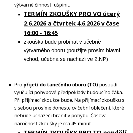
výtvarné činnosti ušpinit.
TERMÍN ZKOUŠKY PRO VO úterý
2.6.2026 a čtvrtek 4.6.2026 v čase
16:00 - 16:45
zkouška bude probíhat v učebně
výtvarného oboru
(použijte prosím hlavní
vchod, učebna se nachází ve 2.NP)
Pro
přijetí do tanečního oboru (TO)
posoudí
vyučující pohybové předpoklady budoucího žáka.
Při přijímací zkoušce bude. Na přijímací zkoušku si
s sebou prosíme doneste cvičební oblečení, které
nebude uchazeči bránit v pohybu. Časová
náročnost zkoušky je cca 45 minut
TERMÍN ZKOUŠKY PRO TO pondělí