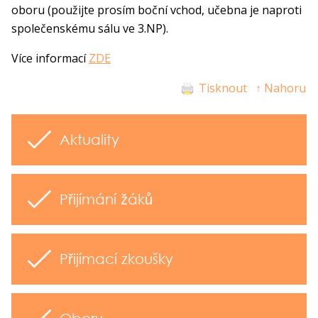
oboru (použijte prosím boční vchod, učebna je naproti
společenskému sálu ve 3.NP).
Více informací
ZDE
Tisknout
↑ Nahoru
Aktuality
Přijímání žáků
Přijímací zkoušky